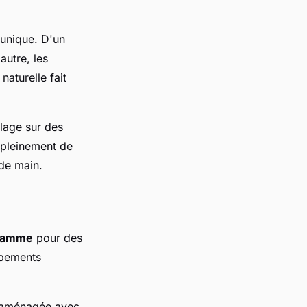
unique. D'un
autre, les
aturelle fait
plage sur des
 pleinement de
de main.
 gamme
pour des
ipements
 aménagée avec