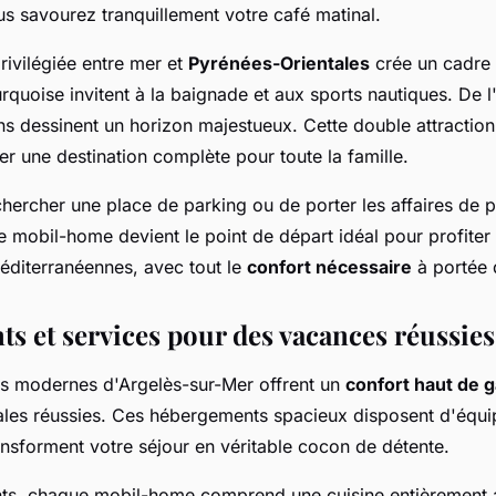
s savourez tranquillement votre café matinal.
privilégiée entre mer et
Pyrénées-Orientales
crée un cadre 
urquoise invitent à la baignade et aux sports nautiques. De l'
 dessinent un horizon majestueux. Cette double attraction n
r une destination complète pour toute la famille.
hercher une place de parking ou de porter les affaires de 
e mobil-home devient le point de départ idéal pour profiter
diterranéennes, avec tout le
confort nécessaire
à portée 
s et services pour des vacances réussies
s modernes d'Argelès-sur-Mer offrent un
confort haut de
ales réussies. Ces hébergements spacieux disposent d'équ
ansforment votre séjour en véritable cocon de détente.
ts, chaque mobil-home comprend une cuisine entièrement