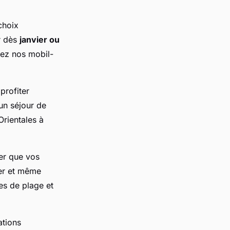
 choix
r dès
janvier ou
hez nos mobil-
profiter
un séjour de
Orientales à
er que vos
ger et même
es de plage et
tions