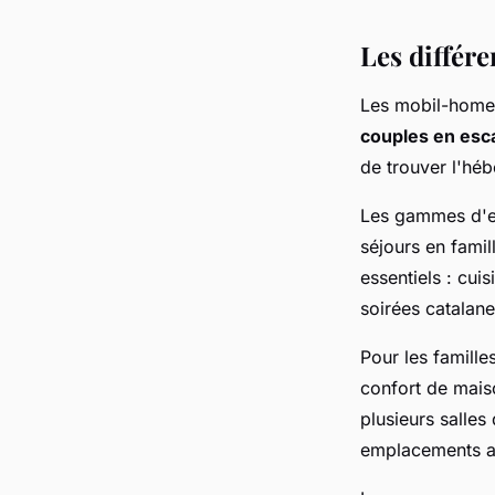
Les différ
Les mobil-homes
couples en es
de trouver l'hé
Les gammes d'en
séjours en fami
essentiels : cui
soirées catalanes
Pour les famill
confort de mais
plusieurs salles
emplacements a