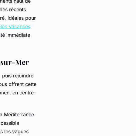
ments haut de
èles récents
ré, idéales pour
lès Vacances
ité immédiate
s-sur-Mer
 puis rejoindre
us offrent cette
ement en centre-
la Méditerranée.
ccessible
rs les vagues