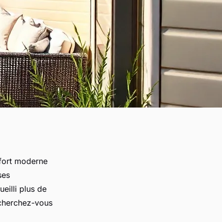
fort moderne
ses
ueilli plus de
echerchez-vous