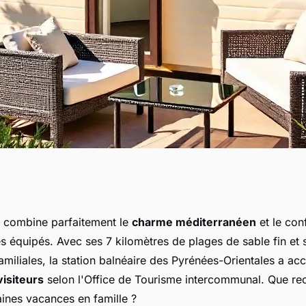
e à Argelès-sur-
 combine parfaitement le
charme méditerranéen
et le con
 équipés. Avec ses 7 kilomètres de plages de sable fin et 
 idéale
familiales, la station balnéaire des Pyrénées-Orientales a acc
visiteurs
selon l'Office de Tourisme intercommunal. Que r
ines vacances en famille ?