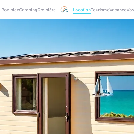
u
Bon plan
Camping
Croisière
Location
Tourisme
Vacance
Vo