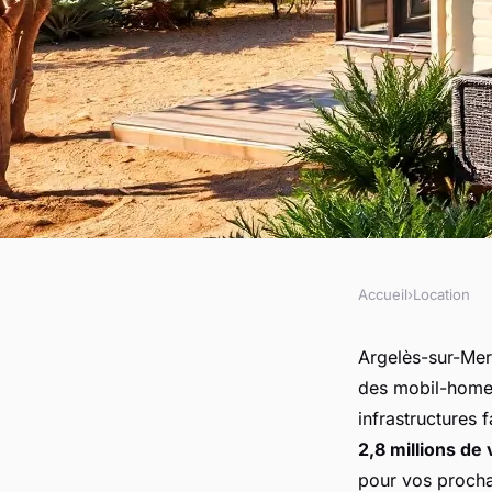
Accueil
›
Location
LOCATION
Location mobil-hom
Argelès-sur-Mer
des mobil-homes
Mer : votre escapade
infrastructures 
2,8 millions de 
pour vos procha
Alexis
•
9 février 2026
•
7 min de lecture