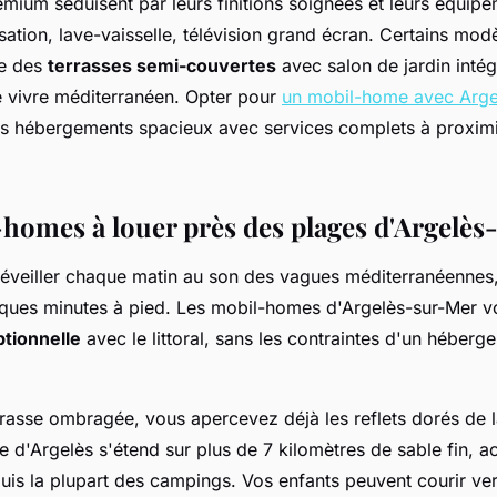
ium séduisent par leurs finitions soignées et leurs équipe
ation, lave-vaisselle, télévision grand écran. Certains mod
e des
terrasses semi-couvertes
avec salon de jardin intég
de vivre méditerranéen. Opter pour
un mobil-home avec Arge
es hébergements spacieux avec services complets à proxim
homes à louer près des plages d'Argelè
éveiller chaque matin au son des vagues méditerranéennes,
lques minutes à pied. Les mobil-homes d'Argelès-sur-Mer vo
tionnelle
avec le littoral, sans les contraintes d'un héberg
rrasse ombragée, vous apercevez déjà les reflets dorés de 
e d'Argelès s'étend sur plus de 7 kilomètres de sable fin, a
uis la plupart des campings. Vos enfants peuvent courir ve