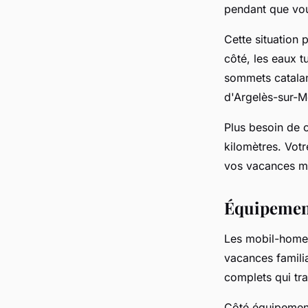
pendant que vou
Cette situation 
côté, les eaux t
sommets catalans
d'Argelès-sur-Me
Plus besoin de c
kilomètres. Votr
vos vacances mé
Équipement
Les mobil-home
vacances famili
complets qui tr
Côté équipemen