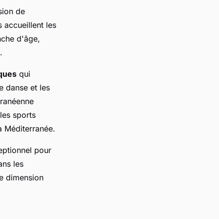
sion de
 accueillent les
nche d'âge,
.
ques
qui
e danse et les
rranéenne
les sports
la Méditerranée.
eptionnel pour
ans les
ne dimension