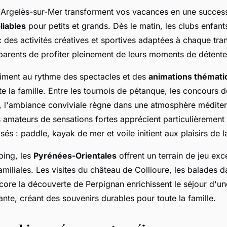
Argelès-sur-Mer transforment vos vacances en une succes
iables
pour petits et grands. Dès le matin, les clubs enfants
 des activités créatives et sportives adaptées à chaque tra
parents de profiter pleinement de leurs moments de détente
niment au rythme des spectacles et des
animations thémati
e la famille. Entre les tournois de pétanque, les concours d
, l'ambiance conviviale règne dans une atmosphère médite
 amateurs de sensations fortes apprécient particulièrement 
és : paddle, kayak de mer et voile initient aux plaisirs de 
ping, les
Pyrénées-Orientales
offrent un terrain de jeu exc
amiliales. Les visites du château de Collioure, les balades d
core la découverte de Perpignan enrichissent le séjour d'u
vante, créant des souvenirs durables pour toute la famille.